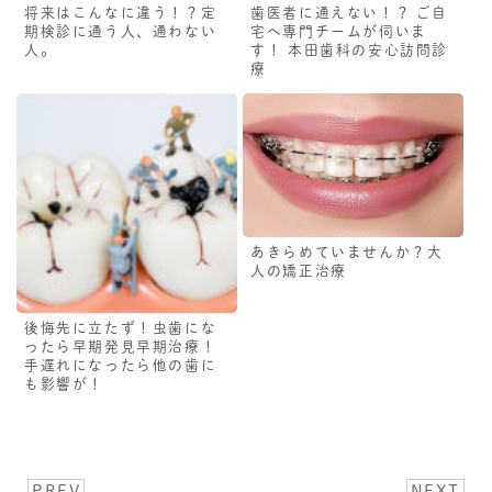
将来はこんなに違う！？定
歯医者に通えない！？ ご自
期検診に通う人、通わない
宅へ専門チームが伺いま
人。
す！ 本田歯科の安心訪問診
療
あきらめていませんか？大
人の矯正治療
後悔先に立たず！虫歯にな
ったら早期発見早期治療！
手遅れになったら他の歯に
も影響が！
PREV
NEXT