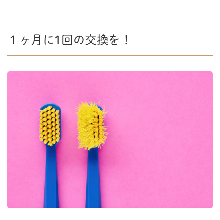
１ヶ月に
1
回の交換を！