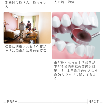
人の矯正治療
期検診に通う人、通わない
人。
保険は適用される？介護認
定？訪問歯科診療の治療費
歯が長くなった！？歯茎が
下がる歯肉退縮の原因と対
策！？ -本田歯科の仙人なら
ぬDrサワタリに聞いてみよ
う！-
PREV
NEXT